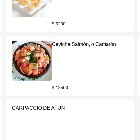
$ 6200
Ceviche Salmón, o Camarón
$ 12500
CARPACCIO DE ATUN