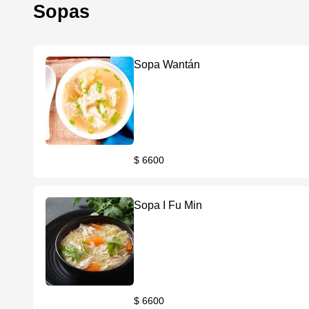
Sopas
Sopa Wantán
$ 6600
Sopa I Fu Min
$ 6600