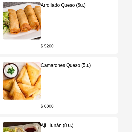
Arrollado Queso (5u.)
$ 5200
Camarones Queso (5u.)
$ 6800
Aji Hunán (8 u.)