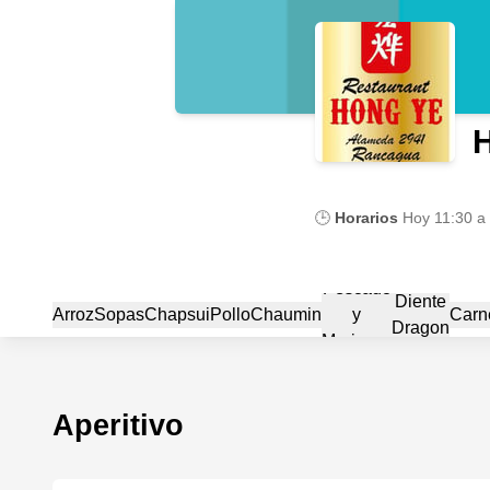
🕒
Horarios
Hoy
11:30 a
Pescado
Diente
Arroz
Sopas
Chapsui
Pollo
Chaumin
y
Carn
Dragon
Mariscos
Aperitivo