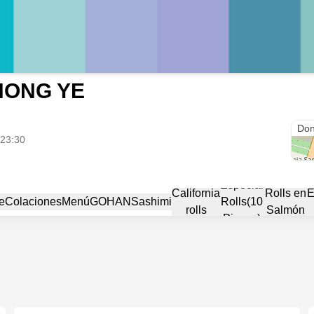
HONG YE
Don
 23:30
Especial
Especial
California
Rolls en
E
e
Colaciones
Menú
GOHAN
Sashimi
Rolls(10
rolls
Salmón
Piezas)
Fresco