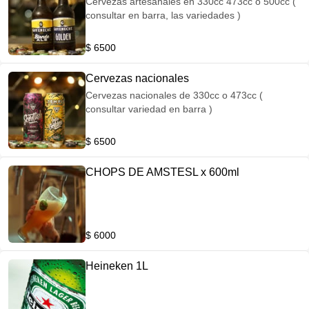
Cervezas artesanales en 330cc 473cc o 500cc (
consultar en barra, las variedades )
$ 6500
Cervezas nacionales
Cervezas nacionales de 330cc o 473cc (
consultar variedad en barra )
$ 6500
CHOPS DE AMSTESL x 600ml
$ 6000
Heineken 1L