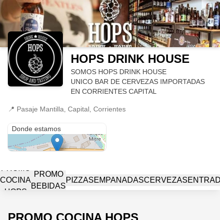
HOPS DRINK HOUSE
SOMOS HOPS DRINK HOUSE
UNICO BAR DE CERVEZAS IMPORTADAS
EN CORRIENTES CAPITAL
📍
Pasaje Mantilla, Capital, Corrientes
Pasaje Mantilla
Donde estamos
PROMO
PROMO
COCINA
PIZZAS
EMPANADAS
CERVEZAS
ENTRA
BEBIDAS
HOPS
PROMO COCINA HOPS