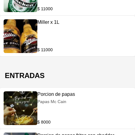
$ 11000
Miller x 1L
$ 11000
ENTRADAS
Porcion de papas
Papas Mc Cain
$ 8000