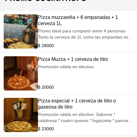
Pizza muzzarella + 6 empanadas + 1
cerveza 1L
Promo ideal para compartír entre 4 personas
Tanto la cerveza de 1L como las empandas son
a eleccion.
$ 28000
Pizza Muzza + 1 cerveza de litro
Promoción válida en efectivo.
$ 20000
Pizza especial + 1 cerveza de litro o
gaseosa de litro
Promoción válida en efectivo. Sabores *
calabresa * cuatro quesos * fugazzeta * panceta
y cherry * jamón y morrones
$ 23000