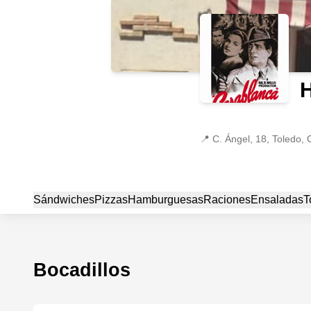
H
📍
C. Ángel, 18, Toledo, 
Sándwiches
Pizzas
Hamburguesas
Raciones
Ensaladas
T
Bocadillos