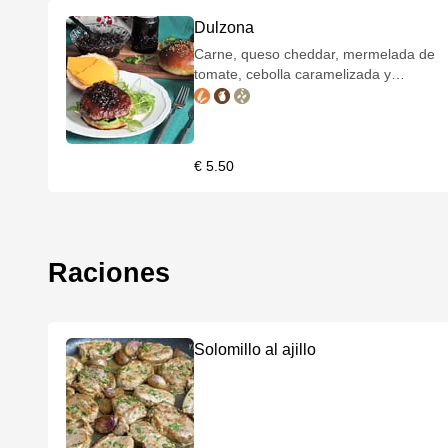
Dulzona
Carne, queso cheddar, mermelada de
tomate, cebolla caramelizada y
lechuga.
€ 5.50
Raciones
Solomillo al ajillo