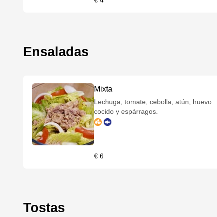
€ 4
Ensaladas
Mixta
Lechuga, tomate, cebolla, atún, huevo
cocido y espárragos.
€ 6
Tostas