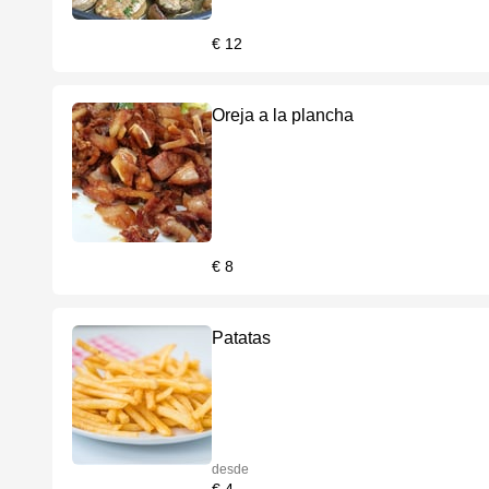
€ 12
Oreja a la plancha
€ 8
Patatas
desde