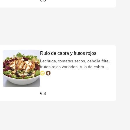
€ 8
Rulo de cabra y frutos rojos
Lechuga, tomates secos, cebolla frita,
frutos rojos variados, rulo de cabra y
crema balsámica de módena.
€ 8