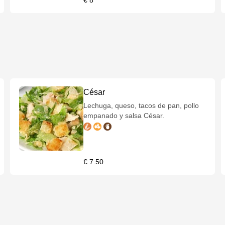
€ 8
César
Lechuga, queso, tacos de pan, pollo
empanado y salsa César.
€ 7.50