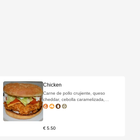
Chicken
Carne de pollo crujiente, queso
cheddar, cebolla caramelizada,
lechuga, tomate y bacon.
€ 5.50