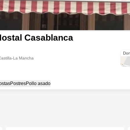
ostal Casablanca
C. Á
Don
Castilla-La Mancha
ostas
Postres
Pollo asado