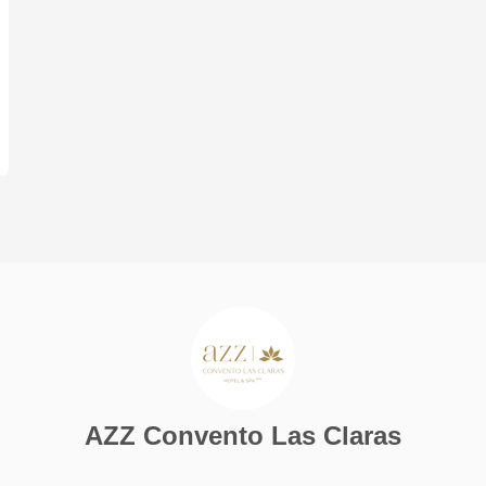
clientes alojados todos los días, y a
los no alojados solo entre semana por
la alta demanda de alojados en el fin
de semana. El horario es de 10:30 a
14:30 y de 17:00 a 21:00.
AZZ Convento Las Claras