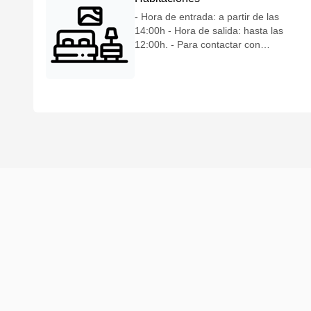
- Hora de entrada: a partir de las
14:00h - Hora de salida: hasta las
12:00h. - Para contactar con
recepción: Marque el 9 desde el
teléfono de su habitación. - Amenities:
además de los amenities que
encontrará en su habitación, tiene a
su disposición en recepción amenities
de cortesía extras (gel, champú, body
milk, jabón, set dental, set de
afeitado, gorro de ducha...). - Está
totalmente PROHIBIDO FUMAR en la
habitación y en cualquier zona del
interior del hotel, tal como recoge la
Ley 42/2010, de 30 de diciembre, por
lo que nos reservamos el derecho a
cargarle hasta 200€ en concepto de
limpieza en caso de incumplimiento. -
Caja de seguridad: El hotel no se
hace responsable del efectivo, joyas y
objetos de valor que no estén
depositados en la Caja de Seguridad