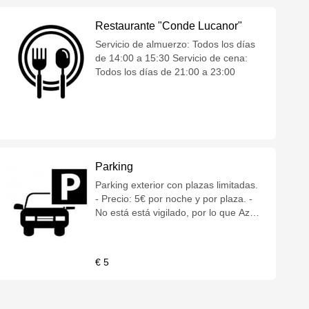
Restaurante "Conde Lucanor"
Servicio de almuerzo: Todos los días
de 14:00 a 15:30 Servicio de cena:
Todos los días de 21:00 a 23:00
Parking
Parking exterior con plazas limitadas.
- Precio: 5€ por noche y por plaza. -
No está está vigilado, por lo que Azz
Hoteles no responde de los objetos
dejados en el interior de los vehículos
ni de los daños que puedan sufrir
€ 5
estos.