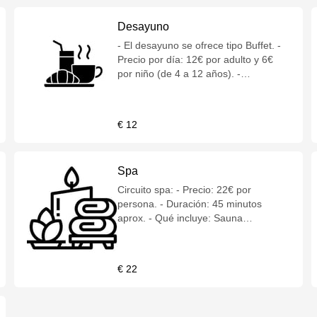
Desayuno
- El desayuno se ofrece tipo Buffet. -
Precio por día: 12€ por adulto y 6€
por niño (de 4 a 12 años). -
Imprescindible reserva previa de
turno en la Recepción. - Horarios: ·
Lunes a Viernes: 07:30 a 10:30 ·
€ 12
Sábados, Domingos y Festivos: 08:30
a 11.00 - Ubicación: Salón Cencibel
(junto a la Recepción).
Spa
Circuito spa: - Precio: 22€ por
persona. - Duración: 45 minutos
aprox. - Qué incluye: Sauna
finlandesa, baño turco, duchas
escocesas de contraste y piscina de
hidromasaje con camas de burbujas,
€ 22
cascada, cuello de cisne y jets. -
Servicio disponible para mayores de
16 años. Este servicio se ofrece a los