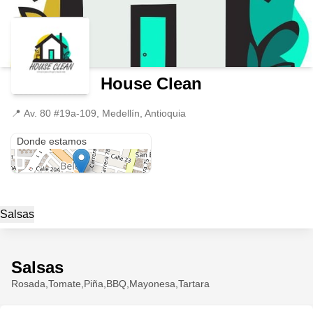
House Clean
📍
Av. 80 #19a-109, Medellín, Antioquia
Av. 80 #19a-109
Donde estamos
Salsas
Salsas
Rosada,Tomate,Piña,BBQ,Mayonesa,Tartara