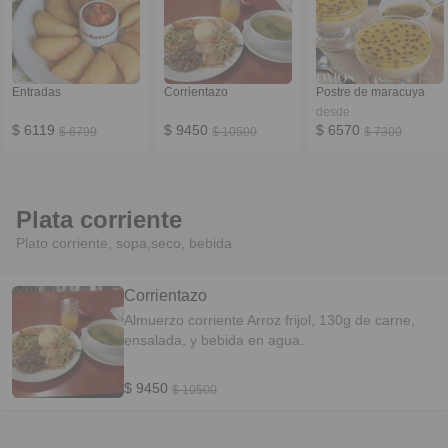
Entradas
Corrientazo
Postre de maracuya
desde
$ 6119
$ 9450
$ 6570
$ 6799
$ 10500
$ 7300
Plata corriente
Plato corriente, sopa,seco, bebida
Corrientazo
Almuerzo corriente Arroz frijol, 130g de carne,
ensalada, y bebida en agua.
$ 9450
$ 10500