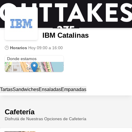
IBM Catalinas
🕒
Horarios
Hoy
09:00 a 16:00
Ing. Enrique Butty 275
Donde estamos
Tartas
Sandwiches
Ensaladas
Empanadas
Cafetería
Disfrutá de Nuestras Opciones de Cafetería