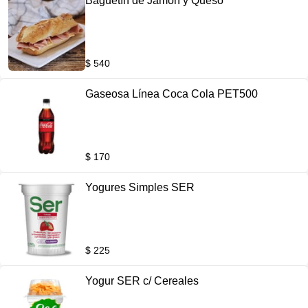
Baguetín de Jamón y Queso
$ 540
Gaseosa Línea Coca Cola PET500
$ 170
Yogures Simples SER
$ 225
Yogur SER c/ Cereales