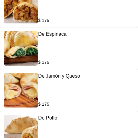
$ 175
De Espinaca
$ 175
De Jamón y Queso
$ 175
De Pollo