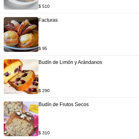
$ 510
Facturas
$ 95
Budín de Limón y Arándanos
$ 290
Budín de Frutos Secos
$ 310