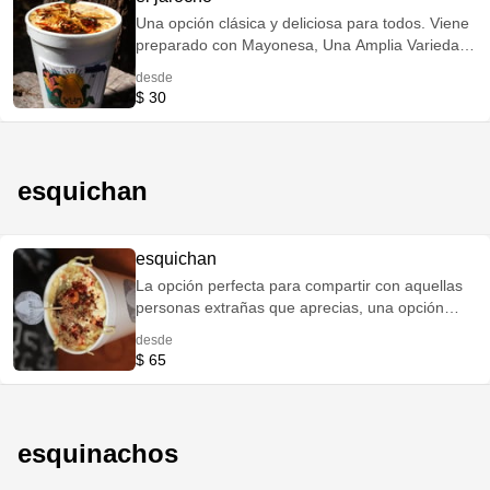
Una opción clásica y deliciosa para todos. Viene
preparado con Mayonesa, Una Amplia Variedad
de Quesos, Nuestro Único y Deliciosos
desde
Preparado Especial de la Casa a base de
$ 30
Semillas, Limón y Nuestra Gran Variedad de
Chiles y Salsas (Cacahuate, Almendra, Ajonjolí,
Agridulce Especial, Polvo de Habanero, Polvo de
Árbol, Polvo de Morita y Especial de Habanero).
esquichan
esquichan
La opción perfecta para compartir con aquellas
personas extrañas que aprecias, una opción
extravagante, extraña y deliciosas que enamora
desde
a cualquiera. Viene preparado con Maruchan,
$ 65
Mayonesa, Una Amplia Variedad de Quesos,
Nuestro Único y Deliciosos Preparado Especial
de la Casa a base de Semillas, Limón y Nuestra
Gran Variedad de Chiles y Salsas (Cacahuate,
esquinachos
Almendra, Ajonjolí, Agridulce Especial, Polvo de
Habanero, Polvo de Árbol, Polvo de Morita y