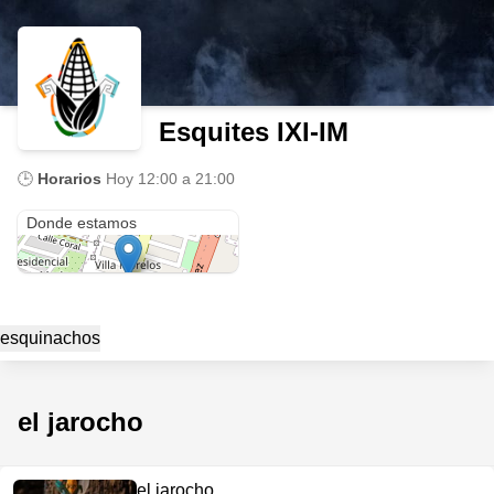
Esquites IXI-IM
🕒
Horarios
Hoy
12:00 a 21:00
Sm 021, Calle Mario Villanueva Madrid
Donde estamos
esquinachos
el jarocho
el jarocho