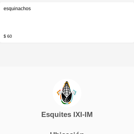
Especial de Habanero).
esquinachos
$ 60
Esquites IXI-IM