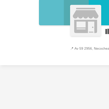
I
📍
Av 59 2956, Necochea