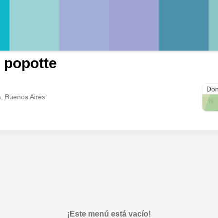
l popotte
Av 
Don
, Buenos Aires
¡Este menú está vacío!