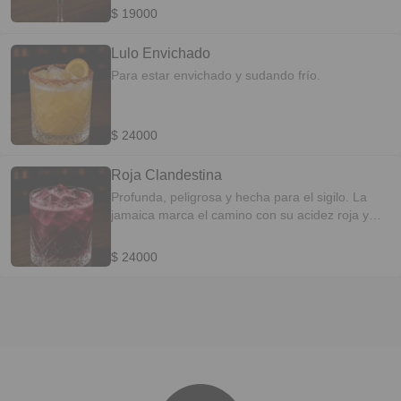
$ 19000
Lulo Envichado
Para estar envichado y sudando frío.
$ 24000
Roja Clandestina
Profunda, peligrosa y hecha para el sigilo. La
jamaica marca el camino con su acidez roja y
atrevida, Don Sirup la endulza como cómplice
silencioso, y el curao aparece como ese toque
$ 24000
caliente que solo se comparte entre los que
saben.