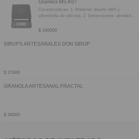
Gramera MS-K07
Características: 1. Material: diseño ABS y
alfombrilla de silicona. 2. Dimensiones: alrededor
de 7,67"" x 5,3"" x 1,2""(19,5 x 13,5 x 3 cm) 3.
Tamaño de la plataforma: diámetro 5,1 "" (13 x
$ 100000
13 cm) 4. Pantalla: LCD de 6,5 x 2,5 cm con
retroiluminación verde 5. Unidad:g/oz/lb/ml 6.
SIRUPS ARTESANALES DON SIRUP
Capacidad: aproximadamente 3000 gr / 5000 gr
7. Precisión: aproximadamente 0,01 oz o 0,1 g 8.
Color: negro como imagen 9. Apagado
automático, función de tara para obtener peso
neto, batería baja e indicador de sobrecarga,
$ 27000
como temporizador de cocción. 10. Alimentación
por: AAA x 3 (las pilas no están incluidas)
GRANOLA ARTESANAL FRACTAL
$ 34000