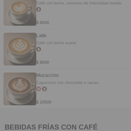
Café con leche, cremoso de intensidad media.
$ 8000
Latte
Café con leche suave
$ 8000
Mocaccino
Capuccino con chocolate o cacao.
$ 10500
BEBIDAS FRÍAS CON CAFÉ