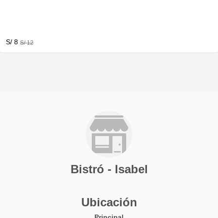
S/ 8
S/ 12
Bistró - Isabel
Ubicación
Principal