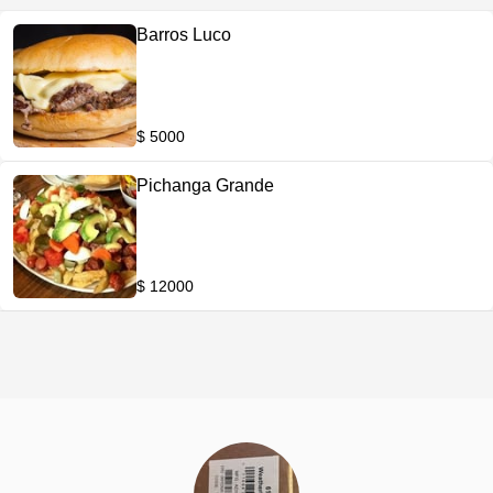
Barros Luco
$ 5000
Pichanga Grande
$ 12000