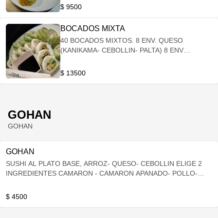
PALTA. CEBOLLIN
$ 9500
BOCADOS MIXTA
40 BOCADOS MIXTOS. 8 ENV. QUESO
(KANIKAMA- CEBOLLIN- PALTA) 8 ENV
CESAMO ( QUESO- CAMARON-CEBOLLIN) 8
FRITOS ( QUESO- POLLO- CEBOLLIN) 8
$ 13500
FRITOS (QUESO- CARNE ) 8 HOZOMAKI DE
PALTA.
GOHAN
GOHAN
GOHAN
SUSHI AL PLATO BASE, ARROZ- QUESO- CEBOLLIN ELIGE 2
INGREDIENTES CAMARON - CAMARON APANADO- POLLO-
POLLO APANADO- KANIKAMA - PALMITO- CHAMPIÑON -
CARNE - PIMENTON.
$ 4500