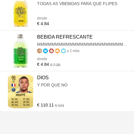
TODAS AS VBEBIDAS PARA QUE FLIPES
desde
€ 4.84
BEBIDA REFRESCANTE
MMMMMMMMMMMMMMMMMMMMMMMMMM
MMMMMMMASDOXC MOFDOVIFIUVH
y 2 más
IAUHAIUS DHIPUAHSD IASDIUASIUD
desde
BIUSADBIUAHDSIUPASIUDIU AI GASDUYG
€ 4.84
€ 7.26
SAYDV SAGD YGASDIU ADS SAD SAD FSD
DIOS
Y POR QUE NO
€ 110.11
€ 121