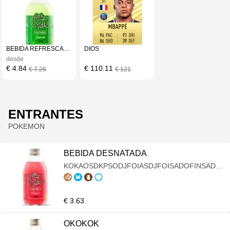
BEBIDA REFRESCANTE
DIOS
desde
€ 4.84
€ 110.11
€ 7.26
€ 121
ENTRANTES
POKEMON
BEBIDA DESNATADA
KOKAOSDKPSODJFOIASDJFOISADOFINSADOI
NSAOVOIDANVFADFV
€ 3.63
OKOKOK