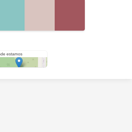
calle martin fierro y malvinas argentina
de estamos