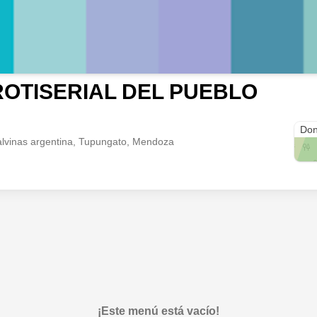
ROTISERIAL DEL PUEBLO
Don
 malvinas argentina, Tupungato, Mendoza
¡Este menú está vacío!