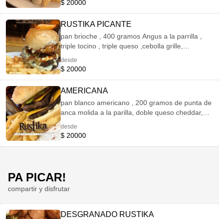
$ 20000
RUSTIKA PICANTE
pan brioche , 400 gramos Angus a la parrilla ,
triple tocino , triple queso ,cebolla grille,
jalapeños y salsa búfalo , con papas a a
desde
francesa
$ 20000
AMERICANA
pan blanco americano , 200 gramos de punta de
anca molida a la parilla, doble queso cheddar,
tocineta ahumada , pepinillos , cebolla roja,
desde
mayonesa de ajo , salsa de tomate y papas a la
$ 20000
francesa
PA PICAR!
compartir y disfrutar
DESGRANADO RUSTIKA