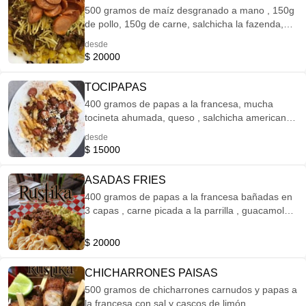
500 gramos de maíz desgranado a mano , 150g
de pollo, 150g de carne, salchicha la fazenda,
ripio de papa , tártara , piña , bbq y mucho
desde
queso rallado.
$ 20000
TOCIPAPAS
400 gramos de papas a la francesa, mucha
tocineta ahumada, queso , salchicha americana
Zenú, tártara piña y bbq
desde
$ 15000
ASADAS FRIES
400 gramos de papas a la francesa bañadas en
3 capas , carne picada a la parrilla , guacamole
rustika, y sour cream.
$ 20000
CHICHARRONES PAISAS
500 gramos de chicharrones carnudos y papas a
la francesa con sal y cascos de limón