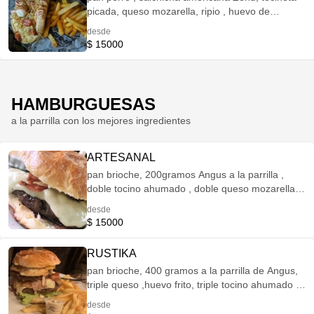
picada, queso mozarella, ripio , huevo de
codorniz y salsas
desde
$ 15000
HAMBURGUESAS
a la parrilla con los mejores ingredientes
ARTESANAL
pan brioche, 200gramos Angus a la parrilla ,
doble tocino ahumado , doble queso mozarella,
cebolla grille, tomate verde , lechuga , mayonesa
desde
de ajo, mostaza y bbq ahumada y papas a la
$ 15000
francesa
RUSTIKA
pan brioche, 400 gramos a la parrilla de Angus,
triple queso ,huevo frito, triple tocino ahumado ,
cebolla grille, tomate verde, mayonesa de ajo,
desde
mostaza, bbq ahumada y papas a la francesa