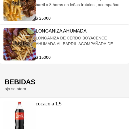
barril x 8 horas en leñas frutales , acompañado
de papas a la francesa
$ 25000
LONGANIZA AHUMADA
LONGANIZA DE CERDO BOYACENCE
AHUMADA AL BARRIL ACOMPAÑADA DE
PAPAS A LA FRANCESA Y CASCOS DE LIMON
$ 15000
BEBIDAS
ojo se atora !
cocacola 1.5