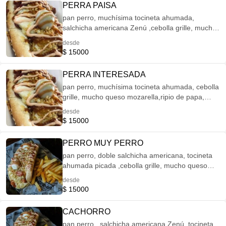
PERRA PAISA
pan perro, muchísima tocineta ahumada,
salchicha americana Zenú ,cebolla grille, mucho
queso mozzarella, papitas ripio , huevos de
desde
codorniz , salsa de piña, rosada y bbq.
$ 15000
PERRA INTERESADA
pan perro, muchísima tocineta ahumada, cebolla
grille, mucho queso mozarella,ripio de papa,
huevos de codorniz, salsa de piña , rosada y bbq
desde
$ 15000
PERRO MUY PERRO
pan perro, doble salchicha americana, tocineta
ahumada picada ,cebolla grille, mucho queso
,ripio de papa y huevos de codorniz + salsas
desde
$ 15000
CACHORRO
pan perro , salchicha americana Zenú, tocineta