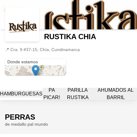
RUSTIKA CHIA
📍
Cra. 9 #37-15, Chía, Cundinamarca
Cra. 9 #37-15
Donde estamos
PA
PARILLA
AHUMADOS AL
HAMBURGUESAS
PICAR!
RUSTIKA
BARRIL
PERRAS
de medallo pal mundo