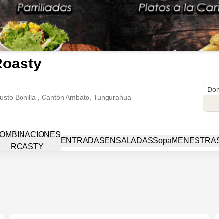
Roasty
Don
usto Bonilla , Cantón Ambato, Tungurahua
OMBINACIONES
ENTRADAS
ENSALADAS
Sopa
MENESTRA
ROASTY