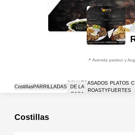
📍
Avenida pasteur y Aug
CORTES
ASADOS
PLATOS
C
Costillas
PARRILLADAS
DE LA
ROASTY
FUERTES
CASA
Costillas