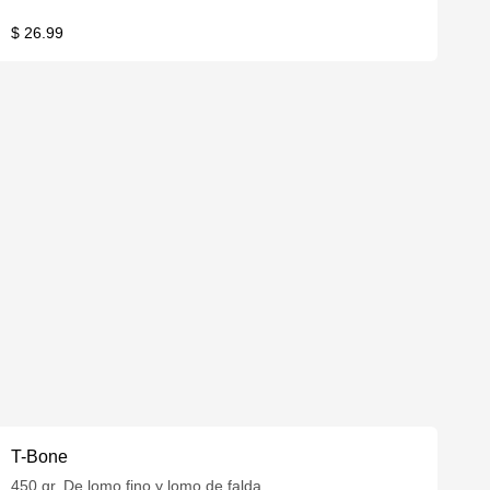
$ 26.99
T-Bone
450 gr. De lomo fino y lomo de falda