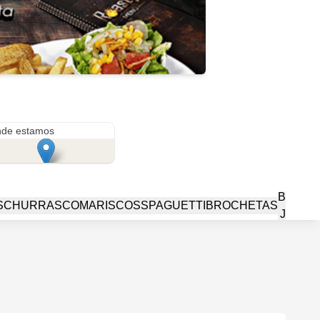
Avenida pasteur y Augusto Bonilla
de estamos
BEBID
S
CHURRASCO
MARISCOS
SPAGUETTI
BROCHETAS
JARRA