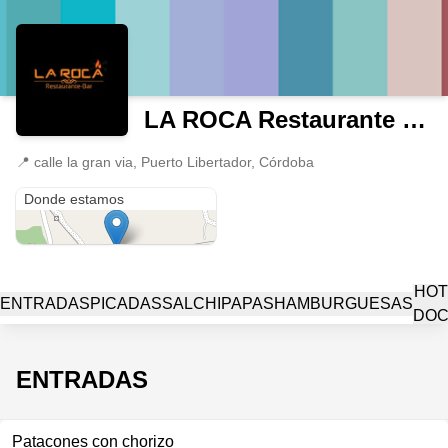
LA ROCA Restaurante & Bar
📍
calle la gran via, Puerto Libertador, Córdoba
calle la gran via
Donde estamos
HOT
ENTRADAS
PICADAS
SALCHIPAPAS
HAMBURGUESAS
DO
ENTRADAS
Patacones con chorizo