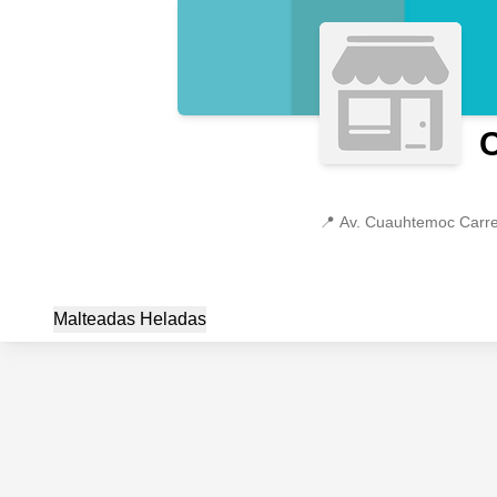
C
📍
Malteadas Heladas