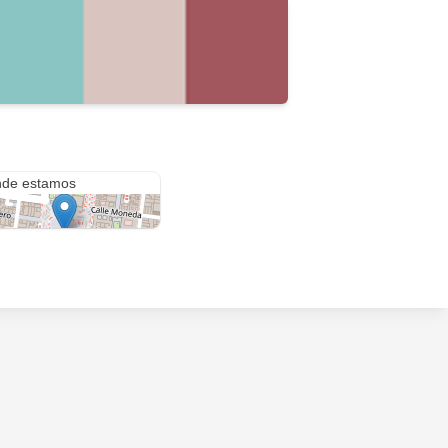
Av. Cuauhtemoc Carretera Federal México- Puebla KM25, Ayotla, Ixtapaluca, Estado de México.
de estamos