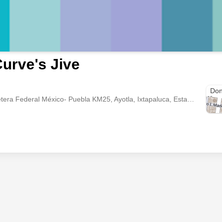
urve's Jive
Don
Av. Cuauhtemoc Carretera Federal México- Puebla KM25, Ayotla, Ixtapaluca, Estado de México., Ixtapaluca, México