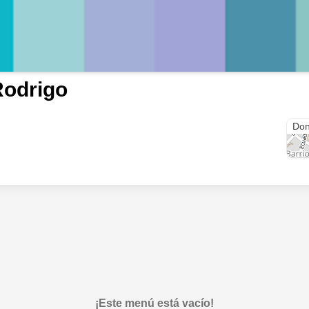
Rodrigo
Beru
Don
¡Este menú está vacío!