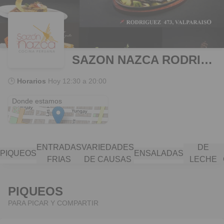
SAZON NAZCA RODRIGUEZ
🕒
Horarios
Hoy
12:30 a 20:00
Rodríguez 473
Donde estamos
SABORES
ENTRADAS
VARIEDADES
DE
PIQUEOS
ENSALADAS
FRIAS
DE CAUSAS
LECHE
DE TIGRE
PIQUEOS
PARA PICAR Y COMPARTIR