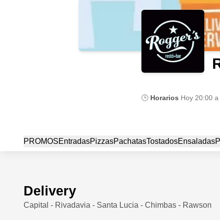
🕒
Horarios
Hoy
20:00 a
PROMOS
Entradas
Pizzas
Pachatas
Tostados
Ensaladas
P
Delivery
Capital - Rivadavia - Santa Lucia - Chimbas - Rawson