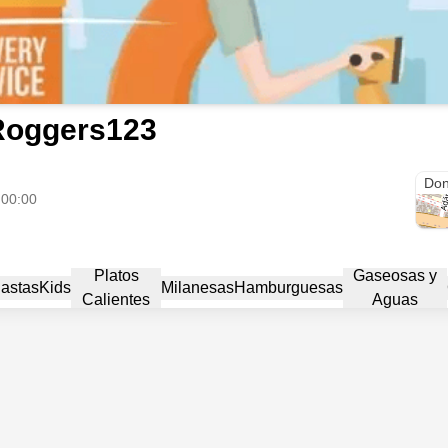
Roggers123
Don
 00:00
Platos
Gaseosas y
astas
Kids
Milanesas
Hamburguesas
Calientes
Aguas