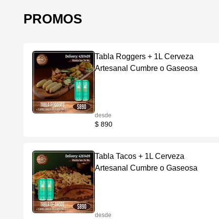
PROMOS
Tabla Roggers + 1L Cerveza
Artesanal Cumbre o Gaseosa
desde
$ 890
Tabla Tacos + 1L Cerveza
Artesanal Cumbre o Gaseosa
desde