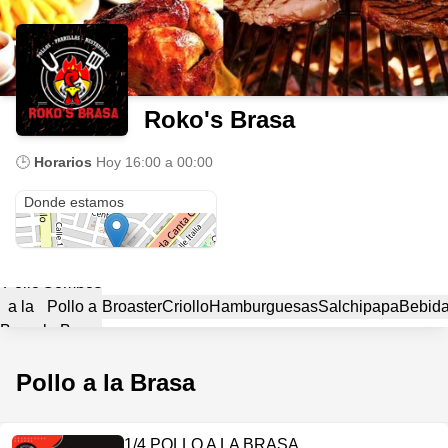
Roko's Brasa
🕒
Horarios
Hoy
16:00 a 00:00
Prolongacion Pacasmayo Mz F lote 7
Donde estamos
Pollo
Combos
a la
Pollo a
Broaster
Criollo
Hamburguesas
Salchipapa
Bebid
Brasa
la Brasa
Pollo a la Brasa
1/4 POLLO A LA BRASA