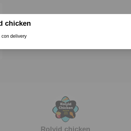
d chicken
con delivery 
Rolyid chicken