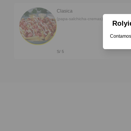
Clasica
(papa-salchicha-cremas)
Rolyi
Contamos 
S/ 5