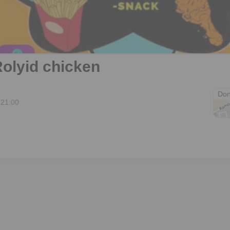
olyid chicken
Jos
Don
 21:00