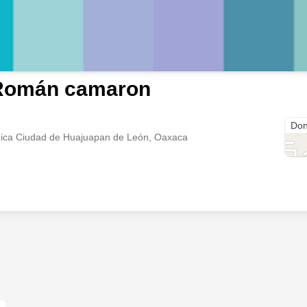
Román camaron
C. 2
Don
roica Ciudad de Huajuapan de León, Oaxaca