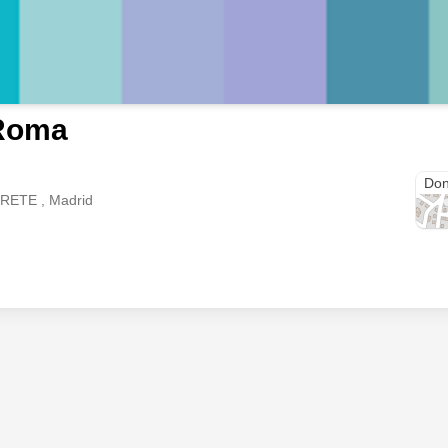
Roma
Call
Don
DRETE , Madrid