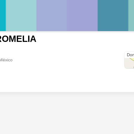
ROMELIA
Plaz
Don
 México