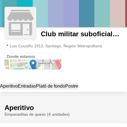
Club militar suboficiales del ejercito
📍
Luis Cousiño 1913, Santiago, Región Metropolitana
Luis Cousiño 1913
Donde estamos
Aperitivo
Entradas
Plató de fondo
Postre
Aperitivo
Empanaditas de queso (4 unidades)