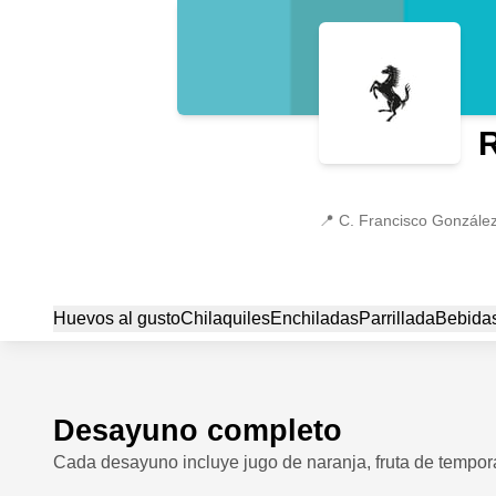
R
📍
C. Francisco González
Huevos al gusto
Chilaquiles
Enchiladas
Parrillada
Bebidas
Desayuno completo
Cada desayuno incluye jugo de naranja, fruta de tempo