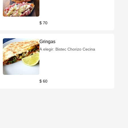
$ 70
Gringas
A elegir: Bistec Chorizo Cecina
$ 60