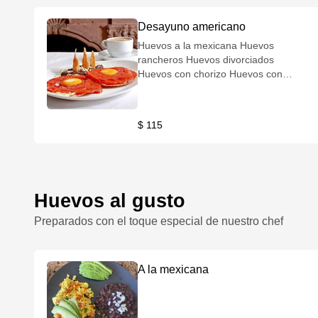
Desayuno americano
Huevos a la mexicana Huevos
rancheros Huevos divorciados
Huevos con chorizo Huevos con
salchicha Huevos con jamón Huevos
con tocino Huevos al albañil Huevos
suizos Omelette de tocino con queso
$ 115
Omelette de jamón con queso
Omelette de chorizo con queso
Omelette de champiñones con queso
Molletes sencillos (con jamón y
queso)
Huevos al gusto
Preparados con el toque especial de nuestro chef
A la mexicana