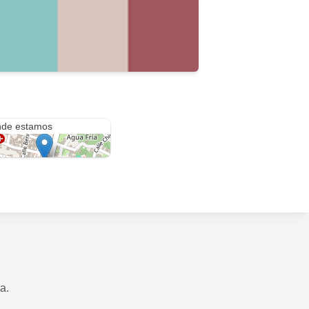
C. Francisco González Bocanegra 104
de estamos
a.