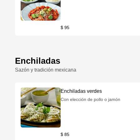
$ 95
Enchiladas
Sazón y tradición mexicana
Enchiladas verdes
Con elección de pollo o jamón
$ 85