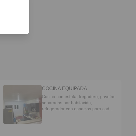
COCINA EQUIPADA
Cocina con estufa, fregadero, gavetas
separadas por habitación,
refrigerador con espacios para cada
habitación, horno de microondas.