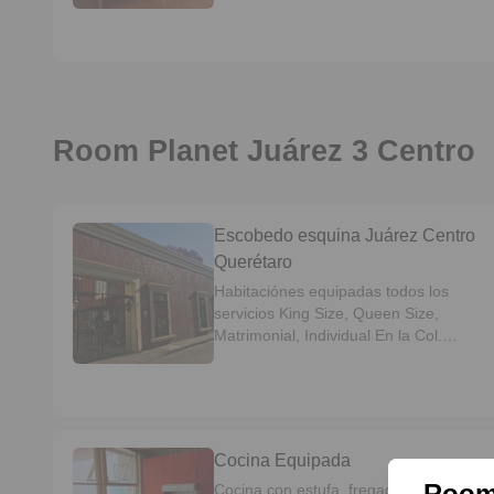
mascotas.
Room Planet Juárez 3 Centro
Escobedo esquina Juárez Centro
Querétaro
Habitaciónes equipadas todos los
servicios King Size, Queen Size,
Matrimonial, Individual En la Col.
Centro Escobedo esquina Juárez,
Jardín Zena Servicios incluidos agua,
luz, internet, gas y limpieza de áreas
comunes cada 15 días cocina
compartida baño compartido o propio
Cocina Equipada
Requisitos *1 Deposito *copia INE
Room
*Constancia de trabajo.
Cocina con estufa, fregadero, gavetas