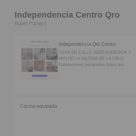
Independencia Centro Qro
Room Planet 5
Independencia Qro Centro
CASA EN CALLE INDEPENDENCIA 2
MIN DE LA IGLESIA DE LA CRUZ
Habitaciónes equipadas todos los
servicios King Size, Queen Size,
Matrimonial, Individual En la Col.
Centro Santa Rosa de Viterbo
Servicios incluidos agua, luz, internet,
gas y limpieza de áreas comunes
cada 15 días cocina compartida baño
Cocina equipada
compartido o propio Requisitos *1
Deposito *copia INE *Constancia de
trabajo. *Indispensable personas les
guste la limpieza. *Contrato mínimo
por 6 meses Whatsapp 446 297 8312