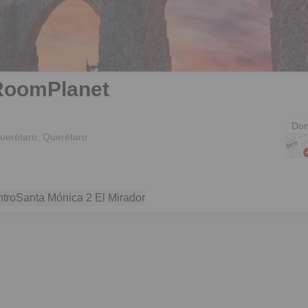
RoomPlanet
Fra
Don
uerétaro, Querétaro
tro
Santa Mónica 2 El Mirador