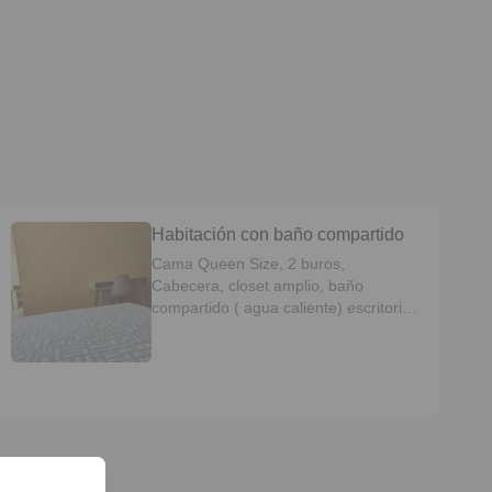
Habitación con baño compartido
Cama Queen Size, 2 buros,
Cabecera, closet amplio, baño
compartido ( agua caliente) escritorio
con silla, espejo cuerpo completo