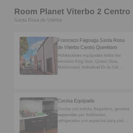
Room Planet Viterbo 2 Centro
Santa Rosa de Viterbo
Francisco Fagoaga Santa Rosa
de Viterbo Centro Querétaro
Habitaciónes equipadas todos los
servicios King Size, Queen Size,
Matrimonial, Individual En la Col.
Centro Santa Rosa de Viterbo
Servicios incluidos agua, luz, internet,
gas y limpieza de áreas comunes
cada 15 días cocina compartida baño
compartido o propio Requisitos *1
Cocina Equipada
Deposito *copia INE *Constancia de
trabajo. *Indispensable personas les
Cocina con estufa, fregadero, gavetas
guste la limpieza. *Contrato mínimo
separadas por habitación,
por 6 meses Whatsapp 446 297 8312
refrigerador con espacios para cada
La habitación es para una
habitación, horno de microondas.
persona…… No parejas No