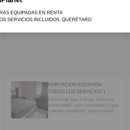
recreativo con luces.
AS EQUIPADAS EN RENTA

OS SERVICIOS INCLUIDOS. QUERÉTARO 
HABITACION EQUIPADA
TODOS LOS SERVICIOS 1
Cama King Size, 2 buros, Cabecera,
closet amplio, baño compartido ( agua
caliente) pantalla 55, espejo cuerpo
completo