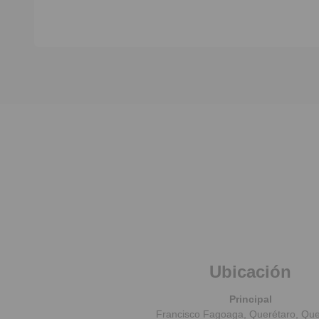
La habitación es para una
persona…… No parejas No
mascotas.
Ubicación
Principal
Francisco Fagoaga, Querétaro, Que