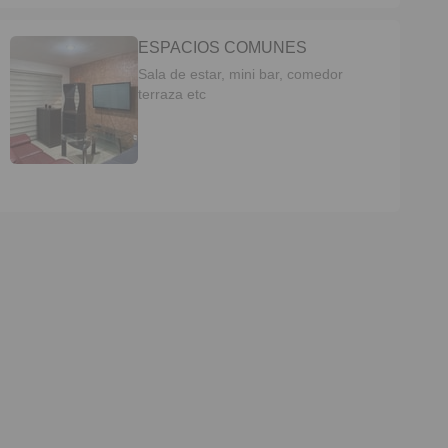
ESPACIOS COMUNES
Sala de estar, mini bar, comedor
terraza etc