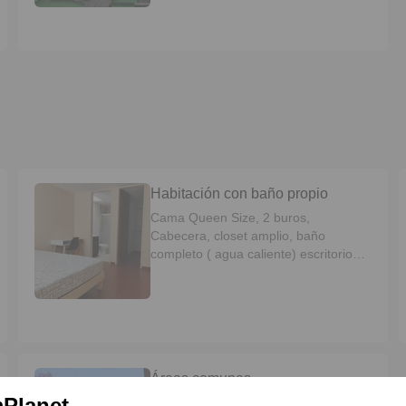
Habitación con baño propio
Cama Queen Size, 2 buros,
Cabecera, closet amplio, baño
completo ( agua caliente) escritorio
con silla, espejo cuerpo completo
Áreas comunes
Planet
Mesas y bancas de jardín, espacio