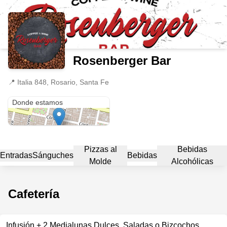
Rosenberger Bar
📍
Italia 848, Rosario, Santa Fe
Italia 848
Donde estamos
Pizzas al
Bebidas
Entradas
Sánguches
Bebidas
Molde
Alcohólicas
Cafetería
Infusión + 2 Medialunas Dulces, Saladas o Bizcochos