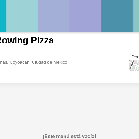
owing Pizza
San
Don
más, Coyoacán, Ciudad de México
¡Este menú está vacío!