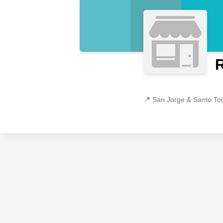
R
📍
San Jorge & Santo To