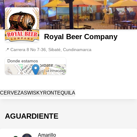
Royal Beer Company
📍
Carrera 8 No 7-36, Sibaté, Cundinamarca
Carrera 8 No 7-36
Donde estamos
CERVEZAS
WISKY
RON
TEQUILA
AGUARDIENTE
Amarillo