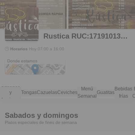
Rustica RUC:1719101345001
🕒
Horarios
Hoy
07:00 a 16:00
Parque de La Magdalena
Donde estamos
Sabados
Menú
Bebidas
y
Tongas
Cazuelas
Ceviches
Guatitas
Semanal
frías
C
domingos
Sabados y domingos
Platos especiales de fines de semana