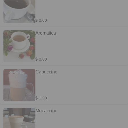
$ 0.60
Aromatica
$ 0.60
Capuccino
$ 1.50
Mocaccino