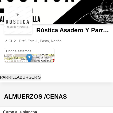
Rústica Asadero Y Parrilla
📍
Cl. 21 D #6 Este-1, Pasto, Nariño
Cl. 21 D #6 Este-1
Donde estamos
PARRILLA
BURGER'S
ALMUERZOS /CENAS
Carne a la plancha