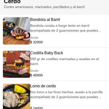
Cerdo
Cortes americanos, marinados, parrillados y al barril
Bondiola al Barril
Bondiola cocida a fuego lento en barril
acompañada de 2 guarniciones que puedes
elegir entre: Mazorca Papas rusticas o francesas
desde
Vegetales salteados Maduro Yucas fritas Puré de
$ 32000
papa
Costilla Baby Back
500 gr de costillas marinadas y asadas en el
barril
desde
$ 40000
Lomo de cerdo
fino lomo a las finas hierbas, asado a la parrilla
acompañado de 2 guarniciones que puedes
elegir entre: Mazorca Papas rusticas o francesas
Vegetales salteados Maduro Yucas fritas Puré de
$ 24000