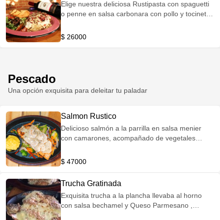
Elige nuestra deliciosa Rustipasta con spaguetti
o penne en salsa carbonara con pollo y tocineta,
ensalada de la casa y pan baguette.
$ 26000
Pescado
Una opción exquisita para deleitar tu paladar
Salmon Rustico
Delicioso salmón a la parrilla en salsa menier
con camarones, acompañado de vegetales
salteados y puré de papa
$ 47000
Trucha Gratinada
Exquisita trucha a la plancha llevaba al horno
con salsa bechamel y Queso Parmesano ,
acompañada de dos guarniciones que puedes