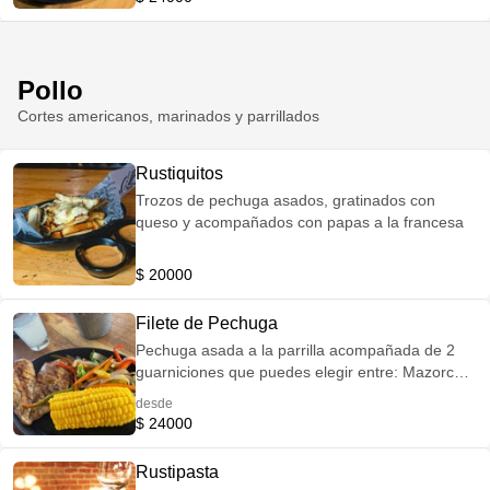
papa
Pollo
Cortes americanos, marinados y parrillados
Rustiquitos
Trozos de pechuga asados, gratinados con
queso y acompañados con papas a la francesa
$ 20000
Filete de Pechuga
Pechuga asada a la parrilla acompañada de 2
guarniciones que puedes elegir entre: Mazorca
Papas rusticas o francesas Maduro Vegetales
desde
salteados Yuca frita Puré de papa
$ 24000
Rustipasta