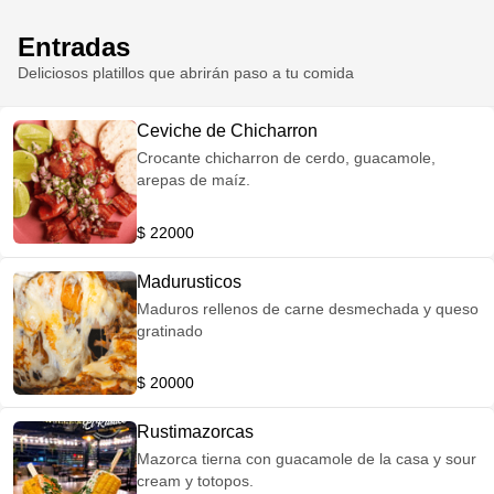
sartén +$ 8.000 -Salmon al sartén +$ 8.000
CARBOHIDRATO (Escoge 1) -Pasta al burro -
Entradas
Arroz Blanco -Ensalada -Vegetales salteados
Deliciosos platillos que abrirán paso a tu comida
(brócoli-zanahoria-pimentón-zukini) EXTRAS
(Escoge 3) -Maduro asado -Maduro
Caramelizado -Pico de gallo -Guacamole -
Ceviche de Chicharron
Maicitos -Aguacate -Frijol -Sour cream -Pepino
Crocante chicharron de cerdo, guacamole,
Marinado -Lechuga -Piña Caramelizada -Queso
arepas de maíz.
Mozzarella -Jalapeños -Rallish (pepinillos dulces)
-Cebolla Crocante TERMINADO (Escoge 1) -
Cilantro -Puerro -Ajonjolí -Pimienta Roja BOWL
$ 22000
@EL RUSTICO PARRILLA_BAR
Madurusticos
Maduros rellenos de carne desmechada y queso
gratinado
$ 20000
Rustimazorcas
Mazorca tierna con guacamole de la casa y sour
cream y totopos.