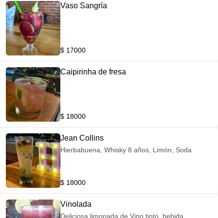
Vaso Sangría
$ 17000
Caipirinha de fresa
$ 18000
Jean Collins
Hierbabuena, Whisky 8 años, Limón, Soda
$ 18000
Vinolada
Deliciosa limonada de Vino tinto, bebida