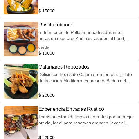
$ 15000
Rustibombones
6 Bombones de Pollo, marinados durante 8
horas en especias Andinas, asados al barril,
acompañados por papas a la francesa y la salsa
desde
que elijas
$ 19000
Calamares Rebozados
Deliciosos trozos de Calamar en tempura, plato
de la cocina Mediterranea acompañados del
infaltable limon y nuestra salsa Sweet Chilli de la
casa
$ 20000
Experiencia Entradas Rustico
Todas nuestras deliciosas entradas por un mejor
precio, ideal para reservas grandes llevar al
centro y compartir variedad de sabores mientras
llega el plato fuerte. Ceviche de Chicharrón
$ 82500