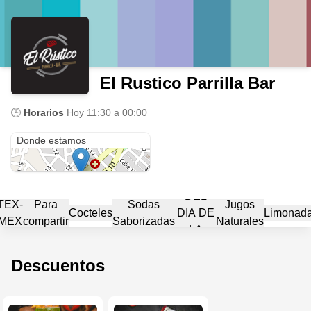
El Rustico Parrilla Bar
🕒
Horarios
Hoy
11:30 a 00:00
Cra 11 #12-5
Donde estamos
MENU
DEL
TEX-
Para
Sodas
Jugos
Cocteles
DIA DE
Limonad
MEX
compartir
Saborizadas
Naturales
LA
MADRE
Descuentos