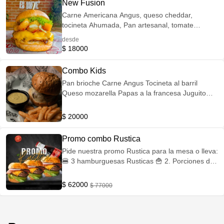
New Fusion
Carne Americana Angus, queso cheddar,
tocineta Ahumada, Pan artesanal, tomate
milano, cebolla sofrita, maduro caramelizado y
desde
salsa de la casa
$ 18000
Combo Kids
Pan brioche Carne Angus Tocineta al barril
Queso mozarella Papas a la francesa Juguito
natural (Mora, Maracuya, Lulo o Mango)
$ 20000
Promo combo Rustica
Pide nuestra promo Rustica para la mesa o lleva:
🍔 3 hamburguesas Rusticas 🍟 2. Porciones de
papitas 🥤 1 Litro 1/2 Coca-Cola ¡Promo valida
por tiempo limitado!
$ 62000
$ 77000