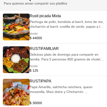
Para quienes aman compartir sus platillos
Rustí picada Mixta
Pechuga de pollo, bondiola al barril, lomo de res,
chicharrón al barril, costilla de cerdo, papas a la
francesa, arepas de maíz, maduro con queso,
desde
tomate, limón, chimichurri de la casa
$ 44000
RUSTIFAMILIAR
Delicioso plato de domingo para compartir en
familia: Para 5 personas 800 gramos de chuleta
de cerdo valluna 800 gramos de Costilla Melosa
desde
800 gramos de chorizo de cervalle Arroz Papa
$ 125
Amarilla Cascos de tomate Limón
RUSTIPAPA
Papá Amarilla, salchicha ranchera, queso
mozarella, Maíz dulce y Chicharrón.
Acompañada de Dos (2) coca cola pequeña
$ 30000