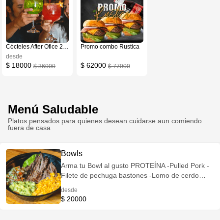
Cócteles After Ofice 2x1
Promo combo Rustica
desde
$ 18000
$ 62000
$ 36000
$ 77000
Menú Saludable
Platos pensados para quienes desean cuidarse aun comiendo
fuera de casa
Bowls
Arma tu Bowl al gusto PROTEÍNA -Pulled Pork -
Filete de pechuga bastones -Lomo de cerdo
barbacoa bastones -Lomitos de atún -Lomo
desde
viche + $15.000 -Tofu sartén -Tofu Tempura -
$ 20000
Pescado blanco sartén -Pescado blanco tempura
-Camarones Tempura +$ 8.000 -Camarones al