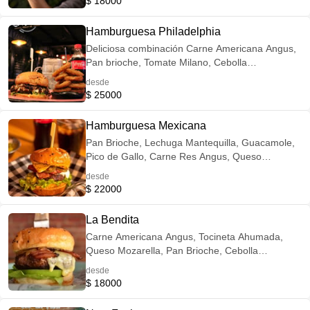
$ 18000
Hamburguesa Philadelphia
Deliciosa combinación Carne Americana Angus,
Pan brioche, Tomate Milano, Cebolla
Caramelizada con Tocineta Ahumada, Queso
desde
Philadelphia y aros de cebolla.
$ 25000
Hamburguesa Mexicana
Pan Brioche, Lechuga Mantequilla, Guacamole,
Pico de Gallo, Carne Res Angus, Queso
Mozarella, Tocineta Ahumada, Jalapeños y
desde
Totopos
$ 22000
La Bendita
Carne Americana Angus, Tocineta Ahumada,
Queso Mozarella, Pan Brioche, Cebolla
Caramelizada, salsa de la casa.
desde
$ 18000