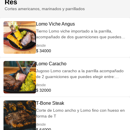
Res
Cortes americanos, marinados y parrillados
Lomo Viche Angus
Tierno Lomo viche importado a la parrilla,
acompañado de dos guarniciones que puedes
elegir entre: Mazorca Papas rusticas o francesas
desde
Vegetales salteados Maduro Yucas fritas Puré de
$ 34000
papa Termino recomendado 3/4
Lomo Caracho
Jugoso Lomo caracho a la parrilla acompañado
de 2 guarniciones que puedes elegir entre:
Mazorca Papas rusticas o francesas Vegetales
desde
salteados Maduro Yuca frita Puré de papa
$ 32000
Termino recomendado 3/4
T-Bone Steak
Corte de Lomo ancho y Lomo fino con hueso en
forma de T
desde
$ 64000