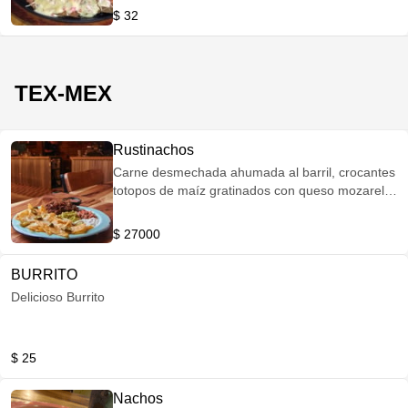
elegir entre: Papa rústica o francesa Vegetales
$ 32
salteados Maduro asado Ensalada de la casa
Mazorca asada
TEX-MEX
Rustinachos
Carne desmechada ahumada al barril, crocantes
totopos de maíz gratinados con queso mozarella
acompañados de frijol refrito, sour cream,
guacamole, pico de gallo y jalapeños
$ 27000
BURRITO
Delicioso Burrito
$ 25
Nachos