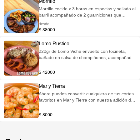
Morrillo
Corte Mariposa 3/4
Morrillo cocido x 3 horas en especias y sellado al
barril acompañado de 2 guarniciones que
puedes elegir entre: Mazorca Papas rusticas o
desde
francesas Vegetales salteados Maduro Yucas
$ 38000
fritas Puré de papa
Lomo Rustico
220gr de Lomo Viche envuelto con tocineta,
bañado en salsa de champiñones, acompañado
de dos guarniciones que puedes elegir entre :
Mazorca Papas rusticas o francesas Vegetales
$ 42000
salteados Maduro Yucas fritas Puré de papa
Termino recomendado 3/4
Mar y Tierra
Ahora puedes convertir cualquiera de tus cortes
favoritos en Mar y Tierra con nuestra adición de
camarones tigre al ajillo, recomendado del Cheff.
Delicioso
$ 8000