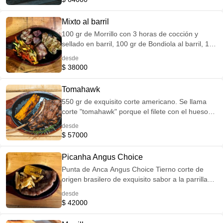
Mixto al barril
100 gr de Morrillo con 3 horas de cocción y
sellado en barril, 100 gr de Bondiola al barril, 150
gr de filete de pollo a la parrilla, acompañado de
desde
2 guarniciones que puedes elegir entre: Mazorca
$ 38000
Papas rusticas o francesas Vegetales salteados
Maduro. Yucas fritas Puré de papa
Tomahawk
550 gr de exquisito corte americano. Se llama
corte "tomahawk" porque el filete con el hueso
largo se parece al tomahawk, un hacha nativa
desde
americana de una sola mano.
$ 57000
Picanha Angus Choice
Punta de Anca Angus Choice Tierno corte de
origen brasilero de exquisito sabor a la parrilla
acompañado de 2 guarniciones que puedes
desde
elegir entre: Mazorca Papas rusticas o francesas
$ 42000
Vegetales salteados Maduro Yucas fritas Puré de
papa Termino recomendado: Corte Picanha 1/2