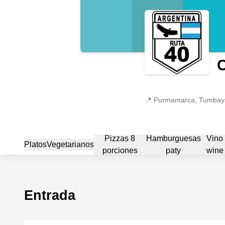
C
📍
Purmamarca, Tumbaya
Pizzas 8
Hamburguesas
Vino
Platos
Vegetarianos
porciones
paty
wine
Entrada