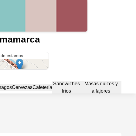
urmamarca
mamarca
de estamos
Sandwiches
Masas dulces y
ragos
Cervezas
Cafetería
fríos
alfajores