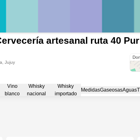
ervecería artesanal ruta 40 P
Pur
Don
, Jujuy
Vino
Whisky
Whisky
Medidas
Gaseosas
Aguas
T
blanco
nacional
importado