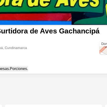
urtidora de Aves Gachancipá
Cl. 
Don
ipá, Cundinamarca
esas.
Porciones.