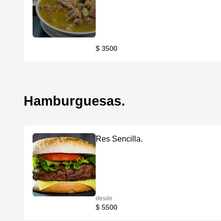
$ 3500
Hamburguesas.
Res Sencilla.
desde
$ 5500