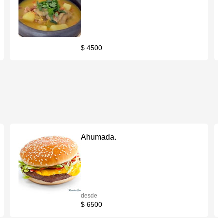
$ 4500
Ahumada.
desde
$ 6500