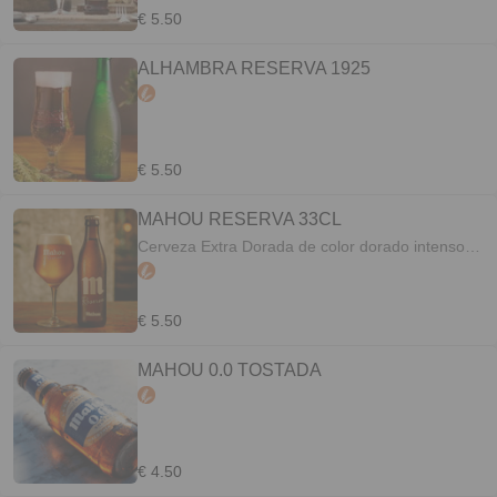
maduración en frío ayuda a integrar los aromas
€ 5.50
y los sabores, obteniendo así una cerveza
elegante y llena de matices.
ALHAMBRA RESERVA 1925
€ 5.50
MAHOU RESERVA 33CL
Cerveza Extra Dorada de color dorado intenso,
aspecto brillante, con crema suntuosa y
persistente​. Su perfil aromático es equilibrado,
dónde se entremezclan los delicados sabores de
€ 5.50
las maltas tostadas, con las notas herbales del
lúpulo, que dan paso a aromas a plátano y
MAHOU 0.0 TOSTADA
manzana roja, y todo ello envuelto en una
delicada fragancia alcohólica.​ Sabor En boca se
percibe una textura de cuerpo notable, amargor
moderado y agradable persistencia.​
€ 4.50