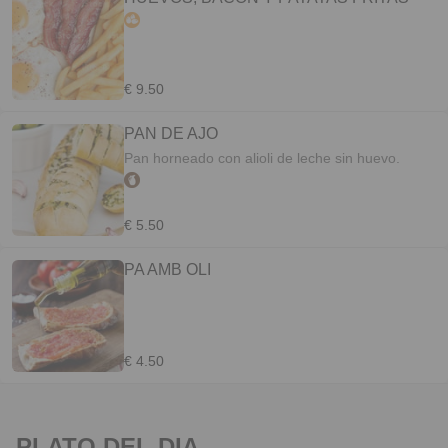
€ 9.50
PAN DE AJO
Pan horneado con alioli de leche sin huevo.
€ 5.50
PA AMB OLI
€ 4.50
PLATO DEL DIA