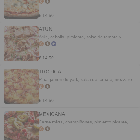
ORÉGANO.
€ 14.50
ATÚN
Atún, cebolla, pimiento, salsa de tomate y
orégano.
€ 14.50
TROPICAL
Piña, jamón de york, salsa de tomate, mozzarella
y orégano
€ 14.50
MEXICANA
Carne mixta, champiñones, pimiento picante,
salsa de tomate y orégano