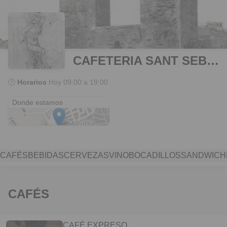
CAFETERIA SANT SEBASTIÀ
🕒
Horarios
Hoy
09:00 a 19:00
C/ Major, 54
Donde estamos
CAFÉS
BEBIDAS
CERVEZAS
VINO
BOCADILLOS
SANDWICH
CAFÉS
CAFÉ EXPRESO