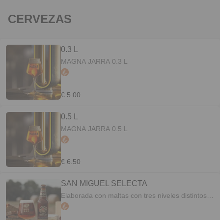
CERVEZAS
0.3 L
MAGNA JARRA 0.3 L
€ 5.00
0.5 L
MAGNA JARRA 0.5 L
€ 6.50
SAN MIGUEL SELECTA
Elaborada con maltas con tres niveles distintos
de tostado, que le aportan los toques y aroma
característicos a malta. El proceso de