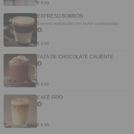
€ 4.00
EXPRESO BOMBÓN
Expreso endulzado con leche condensada.
€ 3.50
TAZA DE CHOCOLATE CALIENTE
€ 4.50
CAFÉ FRÍO
€ 6.50