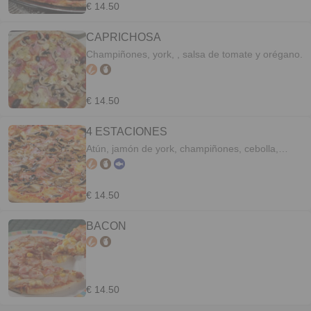
€ 14.50
CAPRICHOSA
Champiñones, york, , salsa de tomate y orégano.
€ 14.50
4 ESTACIONES
Atún, jamón de york, champiñones, cebolla,
pimiento, salsa de tomate, mozzarella y orégano.
€ 14.50
BACON
€ 14.50