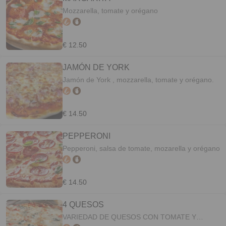
Mozzarella, tomate y orégano
€ 12.50
JAMÓN DE YORK
Jamón de York , mozzarella, tomate y orégano.
€ 14.50
PEPPERONI
Pepperoni, salsa de tomate, mozarella y orégano
€ 14.50
4 QUESOS
VARIEDAD DE QUESOS CON TOMATE Y