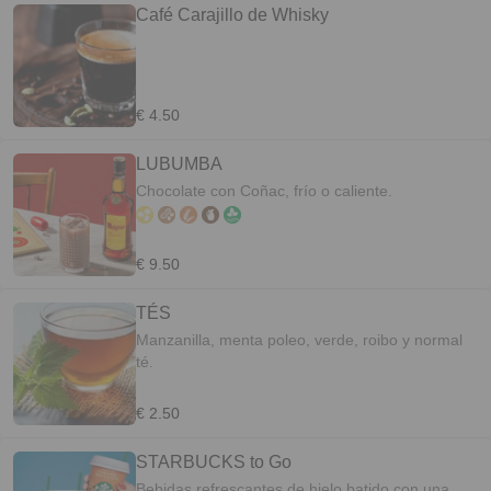
Café Carajillo de Whisky
€ 4.50
LUBUMBA
Chocolate con Coñac, frío o caliente.
€ 9.50
TÉS
Manzanilla, menta poleo, verde, roibo y normal
té.
€ 2.50
STARBUCKS to Go
Bebidas refrescantes de hielo batido con una