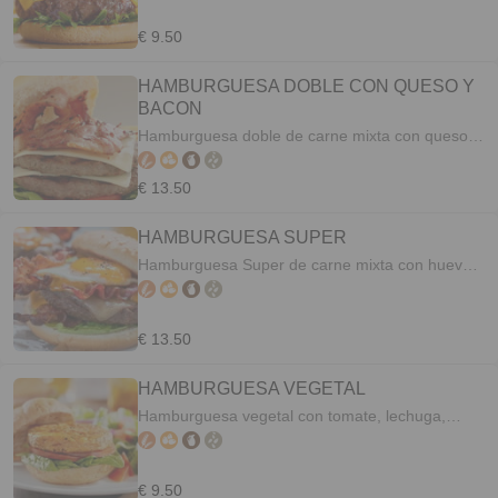
€ 9.50
HAMBURGUESA DOBLE CON QUESO Y
BACON
Hamburguesa doble de carne mixta con queso,
bacon, lechuga, tomate, cebolla, alioli ó
mahonesa.
€ 13.50
HAMBURGUESA SUPER
Hamburguesa Super de carne mixta con huevo,
queso, bacon, lechuga, tomate, cebolla, alioli ó
mahonesa.
€ 13.50
HAMBURGUESA VEGETAL
Hamburguesa vegetal con tomate, lechuga,
cebolla, mahonesa o alioli.
€ 9.50