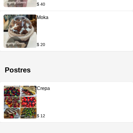
$ 40
Moka
$ 20
Postres
Crepa
$ 12