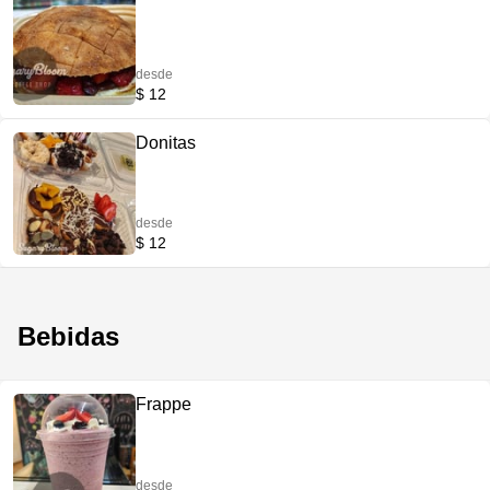
desde
$ 12
Donitas
desde
$ 12
Bebidas
Frappe
desde