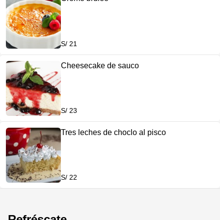
S/ 21
Cheesecake de sauco
S/ 23
Tres leches de choclo al pisco
S/ 22
Refréscate