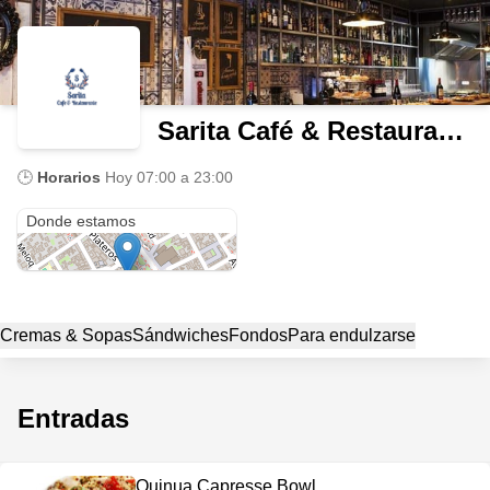
Sarita Café & Restaurante
🕒
Horarios
Hoy
07:00 a 23:00
Calle del medio. Cusco.
Donde estamos
Cremas & Sopas
Sándwiches
Fondos
Para endulzarse
Entradas
Quinua Capresse Bowl