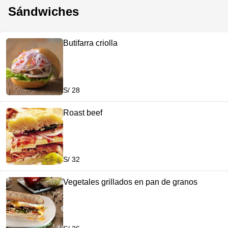
Sándwiches
Butifarra criolla
S/ 28
Roast beef
S/ 32
Vegetales grillados en pan de granos