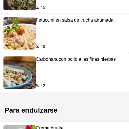
S/ 45
Fetuccini en salsa de trucha ahumada
S/ 49
Carbonara con pollo a las finas hierbas
S/ 42
Para endulzarse
Creme brulée