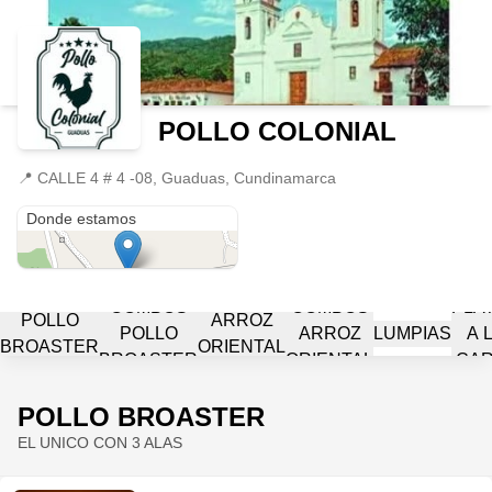
POLLO COLONIAL
📍
CALLE 4 # 4 -08, Guaduas, Cundinamarca
CALLE 4 # 4 -08
Donde estamos
COMBOS
COMBOS
PLA
POLLO
ARROZ
POLLO
ARROZ
LUMPIAS
A 
BROASTER
ORIENTAL
BROASTER
ORIENTAL
CAR
POLLO BROASTER
EL UNICO CON 3 ALAS