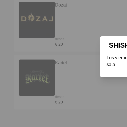
Dozaj
desde
SHIS
€ 20
Los vierne
Kartel
sala 
desde
€ 20