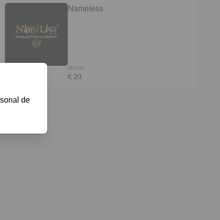
Nameless
desde
€ 20
sonal de 