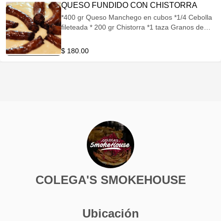
QUESO FUNDIDO CON CHISTORRA
*400 gr Queso Manchego en cubos *1/4 Cebolla
fileteada * 200 gr Chistorra *1 taza Granos de
Elote * 2 Chiles cuaresmeños en rajas * 1 taza
Chicharrón sexo, en trozos
$ 180.00
COLEGA'S SMOKEHOUSE
Ubicación