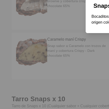
brownie y cobertura crispy - Dark
Snap
chocolate 65%
Bocaditos
origen co
Caramelo maní Crispy
Snap sabor a Caramelo con trozos de
maní y cobertura Crispy - Dark
chocolate 65%
Tarro Snaps x 10
Tarro de Snaps x 10 (Cualquier sabor + Cualquier cobert