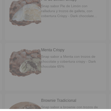
Snap sabor Pie de Limón con
ralladura y trozos de galleta, con
cobertura Crispy - Dark chocolate
65%
Menta Crispy
Snap sabor a Menta con trozos de
chocolate y cobertura crispy - Dark
chocolate 65%
Brownie Tradicional
Snap sabor a brownie con trozos de