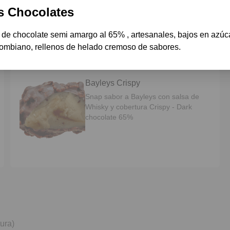
brownie y cobertura tradicional- Dark
s Chocolates
chocolate 65%
 de chocolate semi amargo al 65% , artesanales, bajos en azúca
lombiano, rellenos de helado cremoso de sabores.
Bayleys Crispy
Snap sabor a Bayleys con salsa de
Whisky y cobertura Crispy - Dark
chocolate 65%
ura)