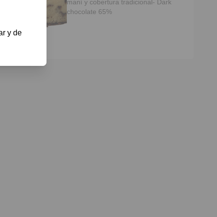
maní y cobertura tradicional- Dark
chocolate 65%
r y de 