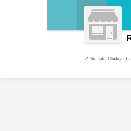
R
📍
Monsefú, Chiclayo, 