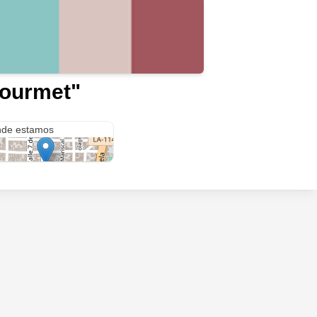
Gourmet"
sefú
de estamos