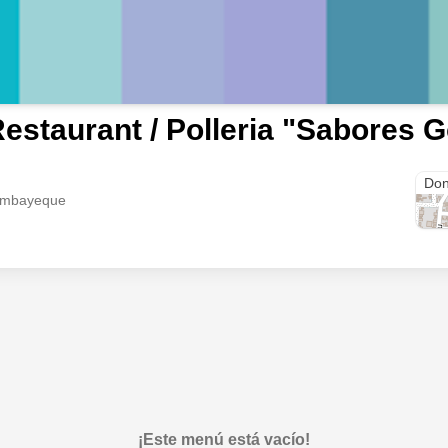
estaurant / Polleria "Sabores 
Mon
Don
Lambayeque
¡Este menú está vacío!