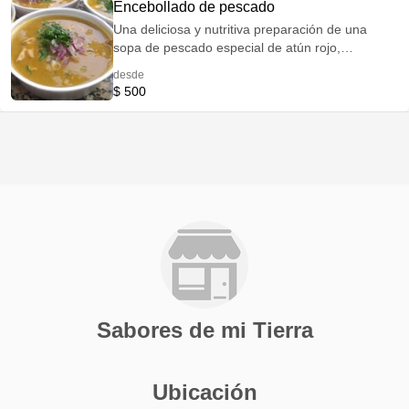
Encebollado de pescado
Una deliciosa y nutritiva preparación de una
sopa de pescado especial de atún rojo,
acompañado de mandioca, y encurtido de
desde
cebolla colorada y cilantro. Viene acompañado
$ 500
de una porción de chifles de plántano verde
Sabores de mi Tierra
Ubicación