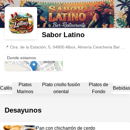
Sabor Latino
📍
Ctra. de la Estación, 5, 04800 Albox, Almería Cevicheria Bar Sabor Latino, Almería, Andalucía
Ctra. de la Estación, 5, 04800 Albox, Almería Cevicheria Bar Sabor Latino
Donde estamos
Platos
Plato criollo fusión
Platos de
Cafés
Bebidas
Marinos
oriental
Fondo
Desayunos
Pan con chicharrón de cerdo