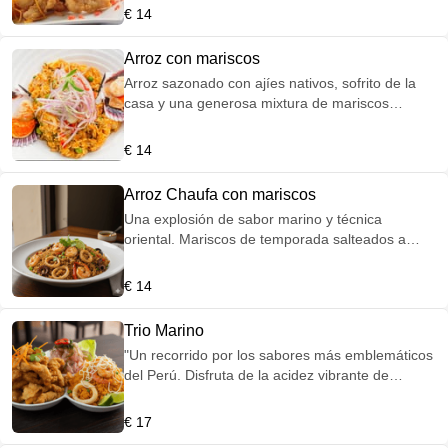
infaltable crema tártara.
€ 14
Arroz con mariscos
Arroz sazonado con ajíes nativos, sofrito de la
casa y una generosa mixtura de mariscos
frescos. Servido con sarsa criolla (cebolla, limón
y ají).
€ 14
Arroz Chaufa con mariscos
Una explosión de sabor marino y técnica
oriental. Mariscos de temporada salteados a
fuego alto para lograr ese inconfundible aroma
ahumado, mezclados con arroz premium,
€ 14
jengibre (kion), pimientos y un toque de salsa de
ostión. Servido con un toque crujiente de fideos
Trio Marino
fritos o cebollino fresco.
"Un recorrido por los sabores más emblemáticos
del Perú. Disfruta de la acidez vibrante de
nuestro Cebiche clásico, la melosidad de un
Arroz con Mariscos cargado de sabor coral y el
€ 17
crocante irresistible de nuestro Chicharrón de