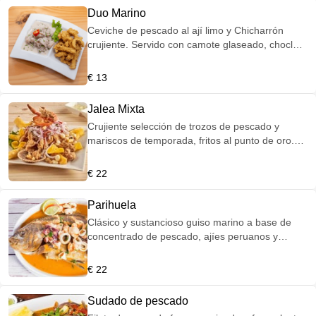
pota o pescado, acompañado de salsa criolla y
Duo Marino
cremas de la casa."
Ceviche de pescado al ají limo y Chicharrón
crujiente. Servido con camote glaseado, choclo
desgranado, yucas doradas y zarza criolla.
€ 13
Jalea Mixta
Crujiente selección de trozos de pescado y
mariscos de temporada, fritos al punto de oro.
Servidos con yuca frita, nuestra infaltable sarza
criolla (cebolla y limón) y crema de rocoto.
€ 22
Parihuela
Clásico y sustancioso guiso marino a base de
concentrado de pescado, ajíes peruanos y
chicha de jora. Servido con filete de temporada,
mixtura de mariscos, cangrejo y un toque de
€ 22
culantro.
Sudado de pescado