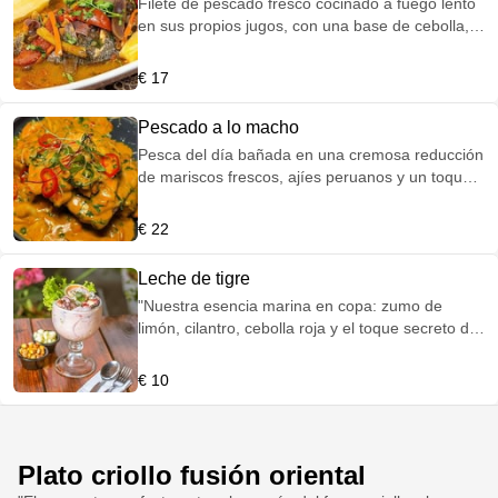
Filete de pescado fresco cocinado a fuego lento
en sus propios jugos, con una base de cebolla,
tomate, ají amarillo y un toque de chicha de jora.
Acompañado de yuca sancochada y arroz
€ 17
blanco.
Pescado a lo macho
Pesca del día bañada en una cremosa reducción
de mariscos frescos, ajíes peruanos y un toque
de vino blanco. El clásico de la costa.
€ 22
Leche de tigre
"Nuestra esencia marina en copa: zumo de
limón, cilantro, cebolla roja y el toque secreto de
la casa. Frescura pura."
€ 10
Plato criollo fusión oriental