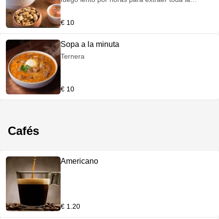
sustancia. Acompañado de kion (jengibre), su
presa de gallina tierna y complementos al gusto.
€ 10
Sopa a la minuta
Ternera
€ 10
Cafés
Americano
€ 1.20