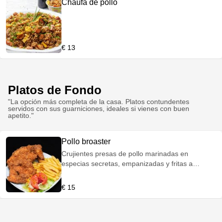
Chaufa de pollo
€ 13
Platos de Fondo
"La opción más completa de la casa. Platos contundentes
servidos con sus guarniciones, ideales si vienes con buen
apetito."
Pollo broaster
Crujientes presas de pollo marinadas en
especias secretas, empanizadas y fritas a
presión para lograr una piel dorada y crocante
con un interior increíblemente jugoso. Servido
€ 15
con patatas fritas y ensalada fresca.