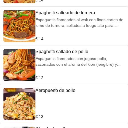
€ 14
Spaghetti salteado de ternera
Espaguetis flameados al wok con finos cortes de
lomo de ternera, sellados a fuego alto para
capturar el aroma del ahumado tradicional
peruano y terminados con cilantro fresco.
€ 14
Spaghetti saltado de pollo
Espaguetis flameados con jugoso pollo,
sazonados con el aroma del kion (jengibre) y
especias peruanas, logrando ese equilibrio
perfecto entre lo criollo y lo oriental.
€ 12
Aeropuerto de pollo
€ 13