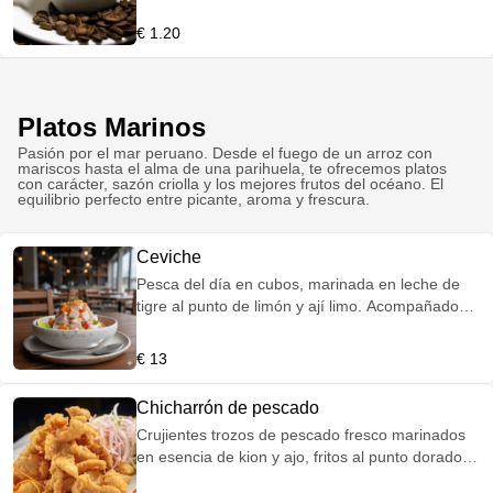
€ 1.20
Platos Marinos
Pasión por el mar peruano. Desde el fuego de un arroz con
mariscos hasta el alma de una parihuela, te ofrecemos platos
con carácter, sazón criolla y los mejores frutos del océano. El
equilibrio perfecto entre picante, aroma y frescura.
Ceviche
Pesca del día en cubos, marinada en leche de
tigre al punto de limón y ají limo. Acompañado
de camote glaseado, choclo y el toque crujiente
de la cancha. Frescura pura con estilo.
€ 13
Chicharrón de pescado
Crujientes trozos de pescado fresco marinados
en esencia de kion y ajo, fritos al punto dorado.
Servido con yucas fritas, salsa criolla y nuestra