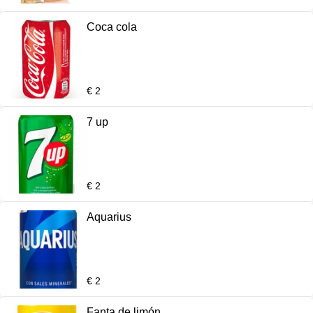
Coca cola
€ 2
7 up
€ 2
Aquarius
€ 2
Fanta de limón