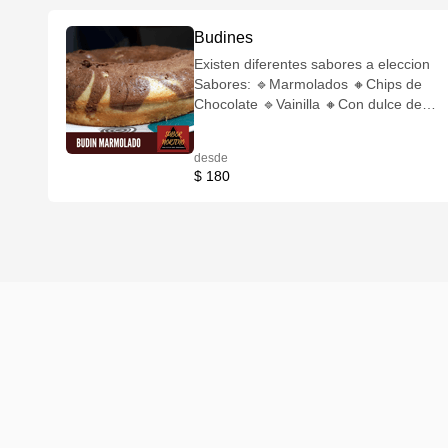
Budines
Existen diferentes sabores a eleccion
Sabores: 🔹️Marmolados 🔸️Chips de
Chocolate 🔹️Vainilla 🔸️Con dulce de
leche 🔹️Manzana 🔸️Naranja
🔹️Mandarina 🔸️Banana 🔹️Banana y
desde
dulce de leche 🔹️Zanahoria y nueces
$ 180
🔸️Nutella 🔹️Chocolate Cubierta:
🔹️Crumble 🔸️Azúcar impalpable
🔹️Glaseado