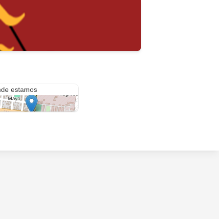
Avenida Aguado & Avenida Centenario Edificio 2, POSADAS
de estamos