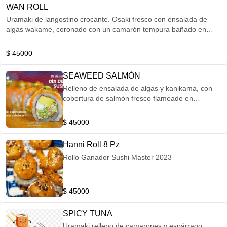
WAN ROLL
Uramaki de langostino crocante. Osaki fresco con ensalada de
algas wakame, coronado con un camarón tempura bañado en
salsa wan con gotas de mayonesa de maracuyá.
$ 45000
SEAWEED SALMÓN
Relleno de ensalada de algas y kanikama, con
cobertura de salmón fresco flameado en
chimichurri oriental.
$ 45000
Hanni Roll 8 Pz
Rollo Ganador Sushi Master 2023
$ 45000
SPICY TUNA
Uramaki relleno de camarones y espárrago