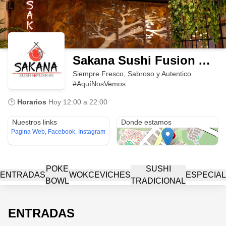
Sakana Sushi Fusion Armenia
Siempre Fresco, Sabroso y Autentico
#AquíNosVemos
🕒
Horarios
Hoy
12:00 a 22:00
Primavera Life (Mall - Office - House - Parking) LC 106
Nuestros links
Donde estamos
Pagina Web, Facebook, Instagram
POKE
SUSHI
ENTRADAS
WOK
CEVICHES
ESPECIA
BOWL
TRADICIONAL
ENTRADAS