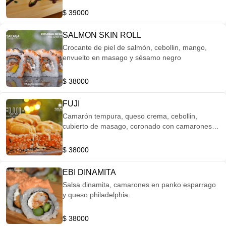
$ 39000
SALMON SKIN ROLL
Crocante de piel de salmón, cebollin, mango,
envuelto en masago y sésamo negro
$ 38000
FUJI
Camarón tempura, queso crema, cebollin,
cubierto de masago, coronado con camarones
en salsa fuji. (8 Piezas)
$ 38000
EBI DINAMITA
Salsa dinamita, camarones en panko esparrago
y queso philadelphia.
$ 38000