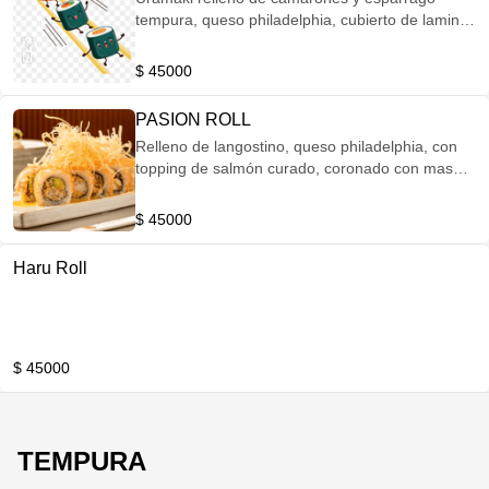
tempura, queso philadelphia, cubierto de laminas
de atún tatemadas bañada en salsa mayo
chípotle.
$ 45000
PASION ROLL
Relleno de langostino, queso philadelphia, con
topping de salmón curado, coronado con masa
filo y mayo pasión.
$ 45000
Haru Roll
$ 45000
TEMPURA