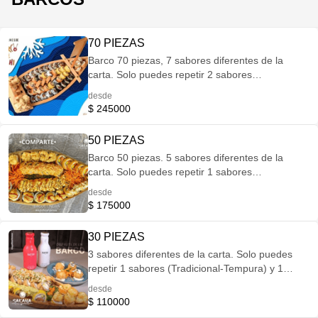
70 PIEZAS
Barco 70 piezas, 7 sabores diferentes de la
carta. Solo puedes repetir 2 sabores
(Tradicional-Tempura) y 2 Sabores (Especiales)
desde
si te excedes no se podra tomar el pedido*
$ 245000
50 PIEZAS
Barco 50 piezas. 5 sabores diferentes de la
carta. Solo puedes repetir 1 sabores
(Tradicional-Tempura) y 1 Sabores (Especiales)
desde
si te excedes no se podra tomar el pedido*
$ 175000
30 PIEZAS
3 sabores diferentes de la carta. Solo puedes
repetir 1 sabores (Tradicional-Tempura) y 1
Sabores (Especiales) si te excedes no se podra
desde
tomar el pedido*
$ 110000