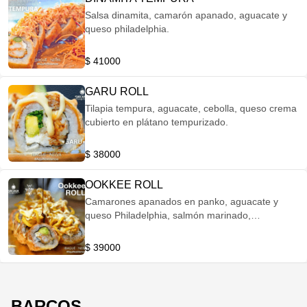
Salsa dinamita, camarón apanado, aguacate y
queso philadelphia.
$ 41000
GARU ROLL
Tilapia tempura, aguacate, cebolla, queso crema
cubierto en plátano tempurizado.
$ 38000
OOKKEE ROLL
Camarones apanados en panko, aguacate y
queso Philadelphia, salmón marinado,
tempurizado, spirellis de arracacha, salsa fuji y
reducción de balsámico de especias orientales
$ 39000
BARCOS