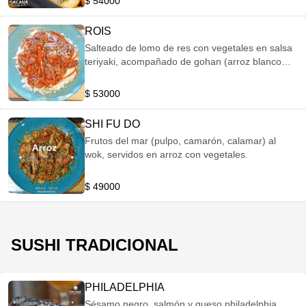
$ 54000
ROIS
Salteado de lomo de res con vegetales en salsa
teriyaki, acompañado de gohan (arroz blanco
estilo japones).
$ 53000
SHI FU DO
Frutos del mar (pulpo, camarón, calamar) al
wok, servidos en arroz con vegetales.
$ 49000
SUSHI TRADICIONAL
PHILADELPHIA
Sésamo negro, salmón y queso philadelphia.