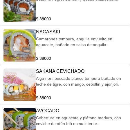
$ 38000
NAGASAKI
Camarones tempura, anguila envuelto en
aguacate, bañado en salsa de anguila.
$ 38000
SAKANA CEVICHADO
Alga nori, pescado blanco tempura bañado en
leche de tigre, con mango, cebollín y ajonjolí.
$ 38000
AVOCADO
Cobertura en aguacate y plátano maduro, con
ceviche de atún frió en su interior.