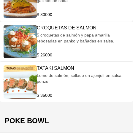
galletas de soda.
$ 30000
CROQUETAS DE SALMON
5 croquetas de salmón y papa amarilla
rebosadas en panko y bañadas en salsa.
$ 26000
TATAKI SALMON
Lomo de salmón, sellado en ajonjolí en salsa
ponzu.
$ 35000
POKE BOWL