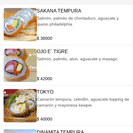
SAKANA TEMPURA
Salmón, palmito de chontaduro, aguacate y
queso philadelphia.
$ 38000
OJO E´ TIGRE
Salmón, palmito, atún, aguacate y masago.
$ 42000
TOKYO
Camarón tempura, cebollín, aguacate topping de
camarón y mayonesa kewpie.
$ 40000
DINAMITA TEMPURA