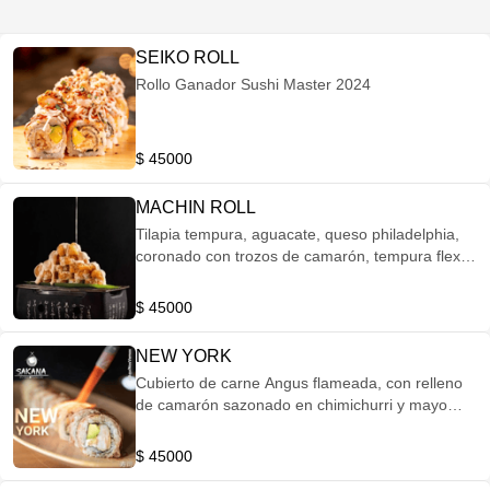
SEIKO ROLL
Rollo Ganador Sushi Master 2024
$ 45000
MACHIN ROLL
Tilapia tempura, aguacate, queso philadelphia,
coronado con trozos de camarón, tempura flex y
salsa machin.
$ 45000
NEW YORK
Cubierto de carne Angus flameada, con relleno
de camarón sazonado en chimichurri y mayo
sazonado.
$ 45000